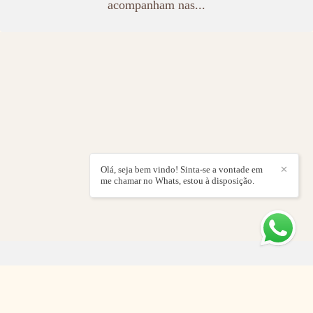
acompanham nas...
Olá, seja bem vindo! Sinta-se a vontade em
✕
me chamar no Whats, estou à disposição.
COMO ORGANIZAR UMA FESTA
DO PIJAMA PERFEITA E SUPER