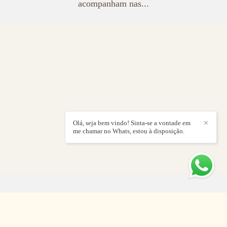
acompanham nas...
Olá, seja bem vindo! Sinta-se a vontade em
✕
me chamar no Whats, estou à disposição.
COMO ORGANIZAR UMA FESTA
DO PIJAMA PERFEITA E SUPER